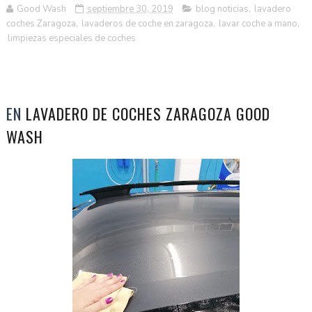
Good Wash
septiembre 30, 2019
blog noticias
,
lavadero
coches Zaragoza
,
lavaderos de coche en zaragoza
,
lavar coche a mano
,
limpiezas especiales de coches
EN
LAVADERO DE COCHES ZARAGOZA GOOD
WASH